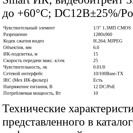
до +60°C; DC12В±25%/PoE(
Чувствительный элемент
1/3" 1.3МП CMOS
Разрешение
1280х960
Кодек сжатия видео
H.264; MJPEG
Объектив, мм
6.0
ИК-подсветка, м
15
Скорость передачи макс. к/сек
25
Чувствительность, лк
0.01/0
Сетевой интерфейс
10/100Base-TX
IRC (Мех ИК-фильтр)
Есть
Напряжение питания, В
12 DC/PoE
Потребляемая мощность, Вт
10
Технические характерист
представленного в каталог