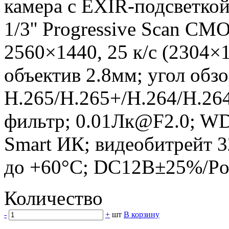
камера с EXIR-подсветкой
1/3'' Progressive Scan CM
2560×1440, 25 к/с (2304×
объектив 2.8мм; угол обзо
H.265/H.265+/H.264/H.26
фильтр; 0.01Лк@F2.0; W
Smart ИК; видеобитрейт 3
до +60°C; DC12В±25%/PoE(
Количество
-
+
шт
В корзину