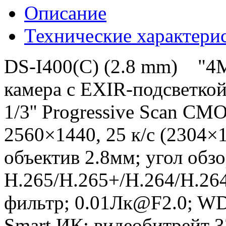
Описание
Технические характери
DS-I400(С) (2.8 mm) "4М
камера с EXIR-подсветкой
1/3'' Progressive Scan CM
2560×1440, 25 к/с (2304×
объектив 2.8мм; угол обзо
H.265/H.265+/H.264/H.26
фильтр; 0.01Лк@F2.0; W
Smart ИК; видеобитрейт 3