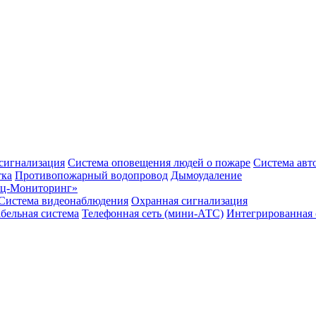
сигнализация
Система оповещения людей о пожаре
Система авт
тка
Противопожарный водопровод
Дымоудаление
ец-Мониторинг»
Система видеонаблюдения
Охранная сигнализация
бельная система
Телефонная сеть (мини-АТС)
Интегрированная 