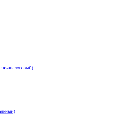
сно-аналоговый)
альный)